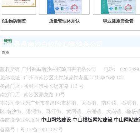
物防制资
质量管理体系认
职业健康安全管
正本）
证
理体系认证
标题
广州番禺南沙白蚁除四害消杀公司
首页
走进我们
服务项目
版权所有 广州番禺南沙白蚁除四害消杀公司 电话: 020-3499 84
案例中心
总部地址 : 广州市南沙区大岗镇豪岗花园17 街华兴楼 102
新闻中心
番禺门店 : 番禺区市桥长堤东路 113 号
虫控百科
南沙门店 : 南沙区豪龙路 10号
联系我们
本公司专业为广州市番禺区:市桥街、大石街、南村镇、石壁街
区:南沙街、港湾街、珠江街、黄阁镇、东涌镇、大岗镇、榄核
毒防疫专业化服务
中山网站建设
中山模板网站建设
中山网站建
备案号
：
粤ICP备19011127
号