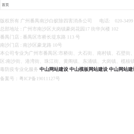
首页
走进我们
服务项目
版权所有 广州番禺南沙白蚁除四害消杀公司 电话: 020-3499 84
案例中心
总部地址 : 广州市南沙区大岗镇豪岗花园17 街华兴楼 102
新闻中心
番禺门店 : 番禺区市桥长堤东路 113 号
虫控百科
南沙门店 : 南沙区豪龙路 10号
联系我们
本公司专业为广州市番禺区:市桥街、大石街、南村镇、石壁街
区:南沙街、港湾街、珠江街、黄阁镇、东涌镇、大岗镇、榄核
毒防疫专业化服务
中山网站建设
中山模板网站建设
中山网站建
备案号
：
粤ICP备19011127
号