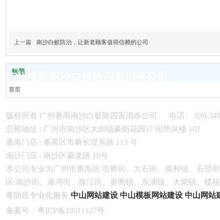
上一篇
南沙白蚁防治，让新老顾客值得信赖的公司
标题
广州番禺南沙白蚁除四害消杀公司
首页
走进我们
服务项目
版权所有 广州番禺南沙白蚁除四害消杀公司 电话: 020-3499 8
案例中心
总部地址 : 广州市南沙区大岗镇豪岗花园17 街华兴楼 102
新闻中心
番禺门店 : 番禺区市桥长堤东路 113 号
虫控百科
南沙门店 : 南沙区豪龙路 10号
联系我们
本公司专业为广州市番禺区:市桥街、大石街、南村镇、石壁
区:南沙街、港湾街、珠江街、黄阁镇、东涌镇、大岗镇、榄
毒防疫专业化服务
中山网站建设
中山模板网站建设
中山网站
备案号
：
粤ICP备19011127
号