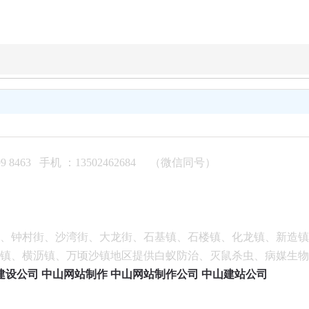
463 手机 ：13502462684 （微信同号）
街、钟村街、沙湾街、大龙街、石基镇、石楼镇、化龙镇、新造
核镇、横沥镇、万顷沙镇地区提供白蚁防治、灭鼠杀虫、病媒生
建设公司
中山网站制作
中山网站制作公司
中山建站公司