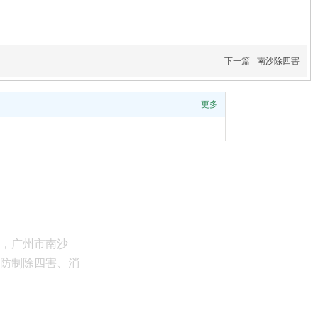
下一篇
南沙除四害
更多
镇，广州市南沙
物防制除四害、消
扫一扫，进行咨询！