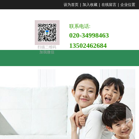
设为首页
|
加入收藏
|
在线留言
|
企业位置
联系电话:
020-34998463
135024
62684
扫描二
维码
加我微信