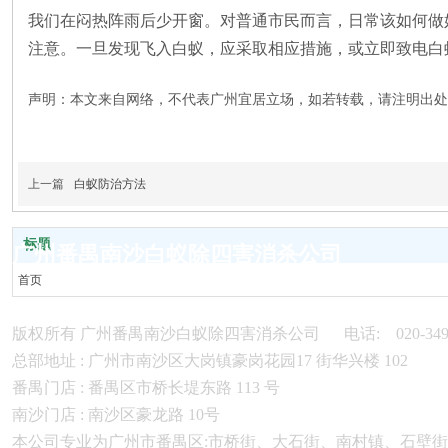
我们在闷热阵雨后少开窗。对普通市民而言，日常该如何做
注意。一旦发现飞入白蚁，应采取相应措施，或立即致电白
声明：本文来自网络，不代表广州宜居立场，如若转载，请注明出处
上一篇
白蚁防治方法
标题
广州番禺南沙白蚁除四害消杀公司
首页
走进我们
服务项目
版权所有 广州番禺南沙白蚁除四害消杀公司 电话: 020-3499 8
案例中心
总部地址 : 广州市南沙区大岗镇豪岗花园17 街华兴楼 102
新闻中心
番禺门店 : 番禺区市桥长堤东路 113 号
虫控百科
南沙门店 : 南沙区豪龙路 10号
联系我们
本公司专业为广州市番禺区:市桥街、大石街、南村镇、石壁