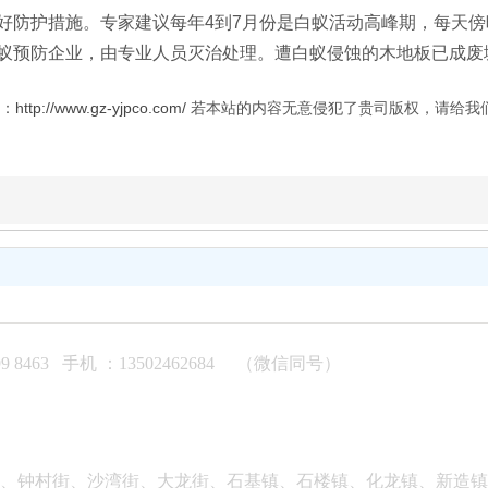
好防护措施。专家建议每年4到7月份是白蚁活动高峰期，每天
蚁预防企业，由专业人员灭治处理。遭白蚁侵蚀的木地板已成废
：
http://www.gz-yjpco.com/
若本站的内容无意侵犯了贵司版权，请给我
463 手机 ：13502462684 （微信同号）
街、钟村街、沙湾街、大龙街、石基镇、石楼镇、化龙镇、新造